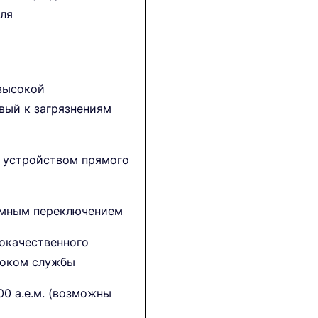
ля
 высокой
вый к загрязнениям
с устройством прямого
ным переключением
качественного
роком службы
00 а.е.м. (возможны