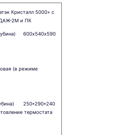
тэк Кристалл 5000» с
 ДАЖ-2М и ПК
глубина) 600х540х590
овая (в режиме
лубина) 250*290*240
отовление термостата