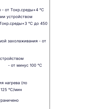
 - от Tокр.среды+4 °С
нии устройством
 Tокр.среды+3 °С до 450
мой захолаживания - от
устройством
 - от минус 100 °С
я нагрева (по
 125 °С/мин
граничено