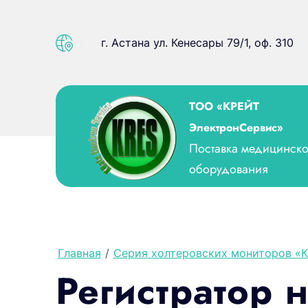
г. Астана ул. Кенесары 79/1, оф. 310
ТОО «КРЕЙТ
ЭлектронСервис»
Поставка медицинско
оборудования
Главная
/
Серия холтеровских мониторов 
Регистратор 