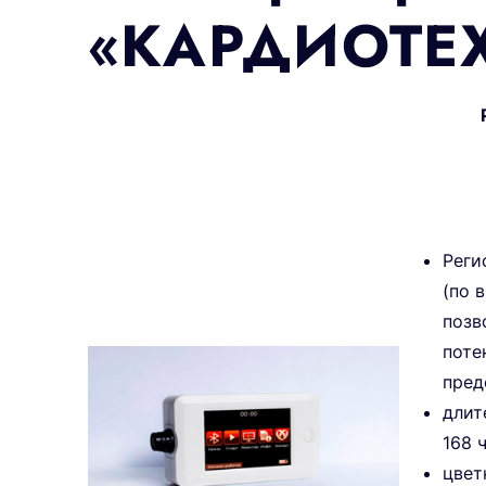
«КАРДИОТЕХ
Реги
(по 
позв
поте
пред
длит
168 
цвет