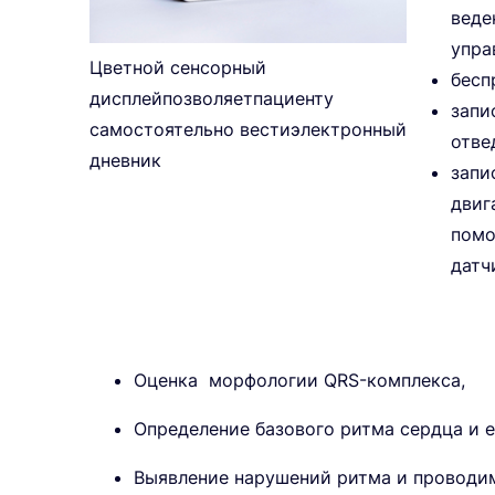
веде
упра
Цветной сенсорный
бесп
дисплейпозволяетпациенту
запи
самостоятельно вестиэлектронный
отве
дневник
запи
двиг
помо
датч
Оценка морфологии QRS-комплекса,
Определение базового ритма сердца и е
Выявление нарушений ритма и проводи